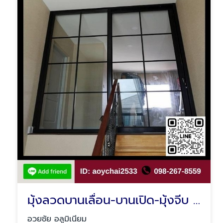
มุ้งลวดบานเลื่อน-บานเปิด-มุ้งจีบ มีนบุรี
อวยชัย อลูมิเนียม