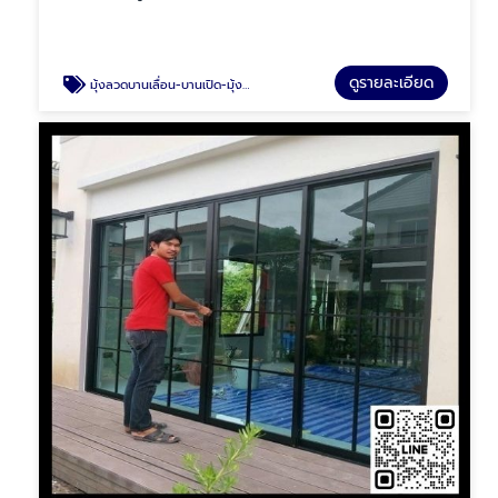
ดูรายละเอียด
มุ้งลวดบานเลื่อน-บานเปิด-มุ้งจีบ มีนบุรี