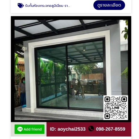
ดูรายละเอียด
รับกั้นห้องกระจกอลูมิเนียม รามอินทรา