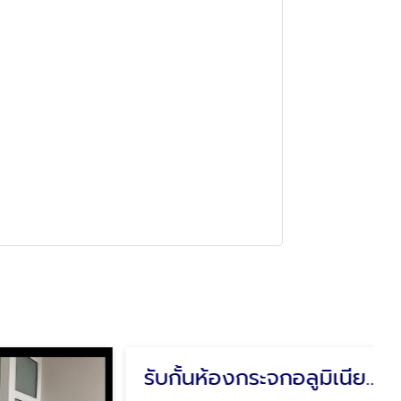
รับกั้นห้องกระจกอลูมิเนียม รามอินทรา